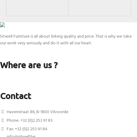
SK
Sitwell Furniture is all about linking quality and price. That is why we take
our work very seriously and do it with all our heart.
Where are us ?
Contact
Havenstraat 86, B-1800 Vilvoorde
Phone: +32 (0)2 253 91 83
Fax: +32 (0)2 253 91 84
info@sitwell.be