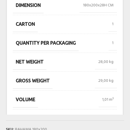
180x200x28H CM
DIMENSION
1
CARTON
1
QUANTITY PER PACKAGING
28,00 kg
NET WEIGHT
29,00 kg
GROSS WEIGHT
1,01 m³
VOLUME
SKU:
BAHAMA 180x200