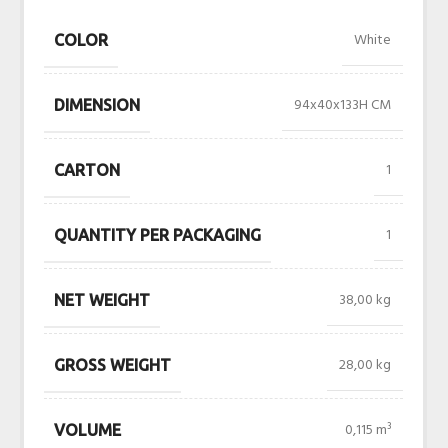
White
COLOR
94x40x133H CM
DIMENSION
1
CARTON
1
QUANTITY PER PACKAGING
38,00 kg
NET WEIGHT
28,00 kg
GROSS WEIGHT
0,115 m³
VOLUME