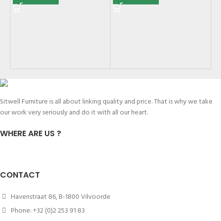
25
Ni
SK
Sitwell Furniture is all about linking quality and price. That is why we take
our work very seriously and do it with all our heart.
WHERE ARE US ?
CONTACT
Havenstraat 86, B-1800 Vilvoorde
Phone: +32 (0)2 253 91 83