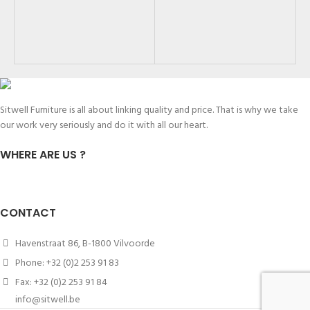
Li
SK
Sitwell Furniture is all about linking quality and price. That is why we take
our work very seriously and do it with all our heart.
WHERE ARE US ?
CONTACT
Havenstraat 86, B-1800 Vilvoorde
Phone: +32 (0)2 253 91 83
Fax: +32 (0)2 253 91 84
info@sitwell.be