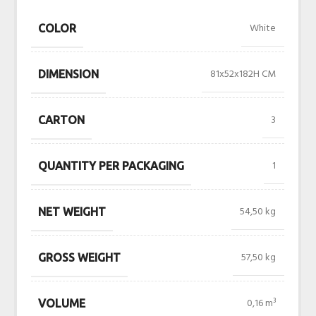
White
COLOR
81x52x182H CM
DIMENSION
3
CARTON
1
QUANTITY PER PACKAGING
54,50 kg
NET WEIGHT
57,50 kg
GROSS WEIGHT
0,16 m³
VOLUME