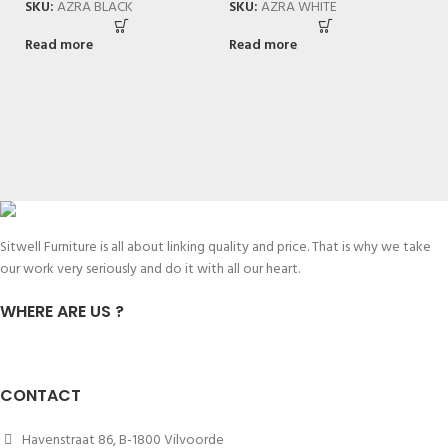
SKU:
AZRA BLACK
SKU:
AZRA WHITE
Read more
Read more
T
Wa
S
R
Sitwell Furniture is all about linking quality and price. That is why we take
our work very seriously and do it with all our heart.
WHERE ARE US ?
CONTACT
Havenstraat 86, B-1800 Vilvoorde