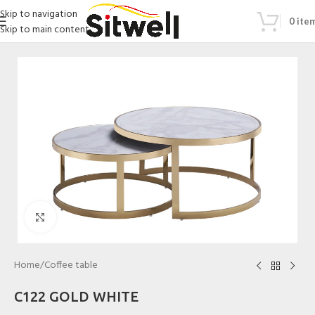
Skip to navigation
0
ite
Skip to main content
Click to enlarge
Home
/
Coffee table
C122 GOLD WHITE