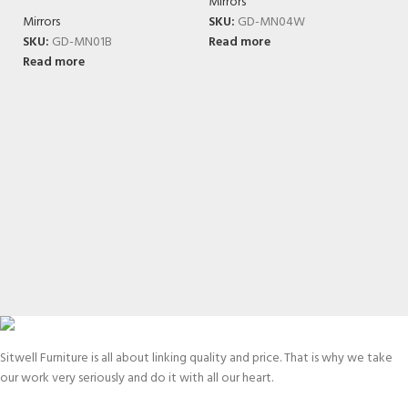
Mirrors
Mirrors
SKU:
GD-MN04W
SKU:
GD-MN01B
Read more
Read more
G
Mi
S
R
Sitwell Furniture is all about linking quality and price. That is why we take
our work very seriously and do it with all our heart.