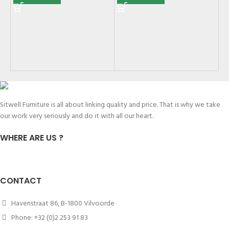
G
Mi
SK
Sitwell Furniture is all about linking quality and price. That is why we take
our work very seriously and do it with all our heart.
WHERE ARE US ?
CONTACT
Havenstraat 86, B-1800 Vilvoorde
Phone: +32 (0)2 253 91 83